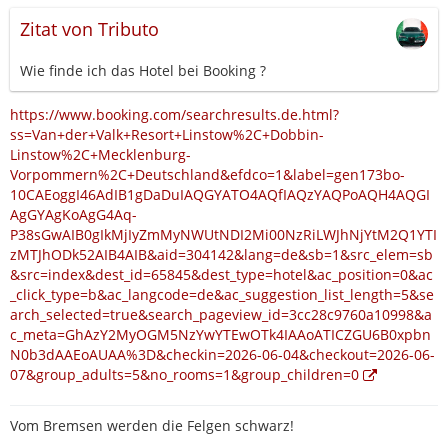
Zitat von Tributo
Wie finde ich das Hotel bei Booking ?
https://www.booking.com/searchresults.de.html?
ss=Van+der+Valk+Resort+Linstow%2C+Dobbin-
Linstow%2C+Mecklenburg-
Vorpommern%2C+Deutschland&efdco=1&label=gen173bo-
10CAEoggI46AdIB1gDaDuIAQGYATO4AQfIAQzYAQPoAQH4AQGI
AgGYAgKoAgG4Aq-
P38sGwAIB0gIkMjIyZmMyNWUtNDI2Mi00NzRiLWJhNjYtM2Q1YTI
zMTJhODk52AIB4AIB&aid=304142&lang=de&sb=1&src_elem=sb
&src=index&dest_id=65845&dest_type=hotel&ac_position=0&ac
_click_type=b&ac_langcode=de&ac_suggestion_list_length=5&se
arch_selected=true&search_pageview_id=3cc28c9760a10998&a
c_meta=GhAzY2MyOGM5NzYwYTEwOTk4IAAoATICZGU6B0xpbn
N0b3dAAEoAUAA%3D&checkin=2026-06-04&checkout=2026-06-
07&group_adults=5&no_rooms=1&group_children=0
Vom Bremsen werden die Felgen schwarz!