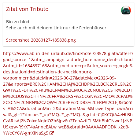
Zitat von Tributo
Bin zu blöd
Sehe auch mit deinem Link nur die Ferienhäuser
Screenshot_20260127-185838.png
https://www.ab-in-den-urlaub.de/find/hotel/23578-giata/offers?
gad_source=1&utm_campaign=aidude_hotelname_deutschland
&utm_id=1634897168&utm_medium=cpc&utm_source=google&
destinationId=destination-de-mecklenburg-
vorpommern&dateMin=2026-06-27&dateMax=2026-09-
27&airports=BRE%2CHAM%2CHAJ%2CHDF%2CLBC%2CRLG%2C
GWT%2CFDH%2CFKB%2CFMM%2CMUC%2CNUE%2CSTR%2CDT
M%2CDUS%2CHHN%2CFRA%2CKSF%2CCGN%2CFMO%2CPAD%
2CSCN%2CNRN%2CZQW%2CBER%2CDRS%2CERF%2CLEJ&room
s=A%2CA&durationMin=2&durationMax=6&travelType=ownArri
val&_gl=1*dncoes*_up*MQ..*_gs*MQ..&gclid=Cj0KCQiA4eHLBh
CzARIsAJ2NZoIxdNqidOZh6Jpv6u2TepAzifTL5MbBblGNwe1JzNP
USxqw-R9rXT4aAnneEALw_wcB&gbraid=0AAAAADPODK_x2d3-
YWeCY6W-gmXiNaSg5