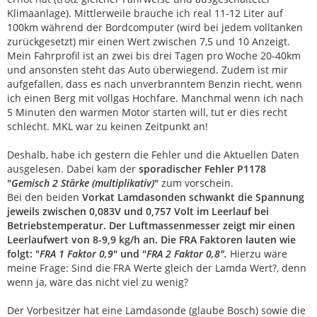
Klimaanlage). Mittlerweile brauche ich real 11-12 Liter auf
100km während der Bordcomputer (wird bei jedem volltanken
zurückgesetzt) mir einen Wert zwischen 7,5 und 10 Anzeigt.
Mein Fahrprofil ist an zwei bis drei Tagen pro Woche 20-40km
und ansonsten steht das Auto überwiegend. Zudem ist mir
aufgefallen, dass es nach unverbranntem Benzin riecht, wenn
ich einen Berg mit vollgas Hochfare. Manchmal wenn ich nach
5 Minuten den warmen Motor starten will, tut er dies recht
schlecht. MKL war zu keinen Zeitpunkt an!
Deshalb, habe ich gestern die Fehler und die Aktuellen Daten
ausgelesen. Dabei kam der
sporadischer Fehler P1178
"
Gemisch 2 Stärke (multiplikativ)
"
zum vorschein.
Bei den beiden
Vorkat Lamdasonden schwankt die Spannung
jeweils zwischen 0,083V und 0,757 Volt im Leerlauf bei
Betriebstemperatur
. Der Luftmassenmesser zeigt mir einen
Leerlaufwert von 8-9,9 kg/h an. Die FRA Faktoren lauten wie
folgt: "
FRA 1 Faktor 0,9
" und "
FRA 2 Faktor 0,8".
Hierzu wäre
meine Frage: Sind die FRA Werte gleich der Lamda Wert?, denn
wenn ja, wäre das nicht viel zu wenig?
Der Vorbesitzer hat eine Lamdasonde (glaube Bosch) sowie die