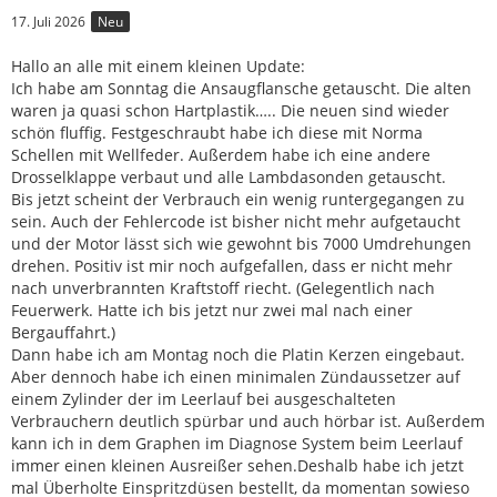
17. Juli 2026
Neu
Hallo an alle mit einem kleinen Update:
Ich habe am Sonntag die Ansaugflansche getauscht. Die alten
waren ja quasi schon Hartplastik….. Die neuen sind wieder
schön fluffig. Festgeschraubt habe ich diese mit Norma
Schellen mit Wellfeder. Außerdem habe ich eine andere
Drosselklappe verbaut und alle Lambdasonden getauscht.
Bis jetzt scheint der Verbrauch ein wenig runtergegangen zu
sein. Auch der Fehlercode ist bisher nicht mehr aufgetaucht
und der Motor lässt sich wie gewohnt bis 7000 Umdrehungen
drehen. Positiv ist mir noch aufgefallen, dass er nicht mehr
nach unverbrannten Kraftstoff riecht. (Gelegentlich nach
Feuerwerk. Hatte ich bis jetzt nur zwei mal nach einer
Bergauffahrt.)
Dann habe ich am Montag noch die Platin Kerzen eingebaut.
Aber dennoch habe ich einen minimalen Zündaussetzer auf
einem Zylinder der im Leerlauf bei ausgeschalteten
Verbrauchern deutlich spürbar und auch hörbar ist. Außerdem
kann ich in dem Graphen im Diagnose System beim Leerlauf
immer einen kleinen Ausreißer sehen.Deshalb habe ich jetzt
mal Überholte Einspritzdüsen bestellt, da momentan sowieso