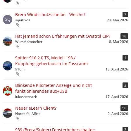
Brera Windschutzscheibe - Welche?
7
squillo23
23. Mai 2026
Hat jemand schon Erfahrungen mit Owatrol CIP?
18
Wurstsommelier
8. Mai 2026
Spider 916 2.0 TS, Modell `98 /
1
Kupplungsgebertausch im Fussraum
916m
18. April 2026
Blinkende Kilometer Anzeige und nicht
2
funktionierendes aux+USB
lukashernach
17. April 2026
Neuer eLearn Client?
58
Nordeifel-Alfisti
2. April 2026
939 (Brera/Spider) Fensterheberschalter:
3