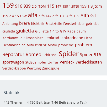
159
916
939
115
159 1.9 jtdm
2.0 JTDM
147
159 1.8TBI
alfa
Alfa GT
159 2.4
159 SW
alfa 147
alfa 156
Alfa 159
brera
Elektrik
Anleitung
Ersatzteile
Fensterheber
getriebe
giulietta
Giuletta
Giulietta 1.4 tb
GTV
Kabelbaum
Lenkrad
lenkradnabe
Kardanwelle
Klimaanlage
Licht
problem
motor
Lichtmaschine
Mito
Motor probleme
Spider
Reparatur
Romeo
Spider 916
Schlüssel
sportwagon
Verdeck
Verdeckkasten
Stoßdämpfer
tbi
Tür
Verdeckklappe
Wartung
Zündspule
Statistik
442 Themen
4.730 Beiträge (1,46 Beiträge pro Tag)