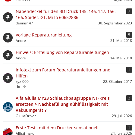
Nabendeckel für den 3D Druck 145, 146, 147, 156,
7
166, Spider, GT, MiTo 60652886
dennis147
30. September 2023
Vorlage Reparaturanleitung
5
Andre
21. Mai 2018
Hinweis: Erstellung von Reparaturanleitungen
Andre
14. Mai 2018
Infotext zum Forum Reparaturanleitungen und
1
Hilfen
xyz-000
22. Oktober 2017
Alfa Giulia MY23 Schlauchbaugruppe NT-Kreis
2
ersetzen > Nachbefüllung Kühlflüssigkeit mit
Vakuumgerät ?
GiuliaDriver
29. Juli 2026
Erste Tests mit dem Drucker sensationell
1
Alfisti_hard
24. Juni 2026