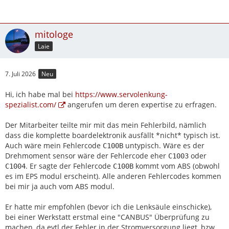
mitologe
Laie
7. Juli 2026
Neu
Hi, ich habe mal bei
https://www.servolenkung-
spezialist.com/
angerufen um deren expertise zu erfragen.
Der Mitarbeiter teilte mir mit das mein Fehlerbild, nämlich
dass die komplette boardelektronik ausfällt *nicht* typisch ist.
Auch wäre mein Fehlercode
untypisch. Wäre es der
C100B
Drehmoment sensor wäre der Fehlercode eher
oder
C1003
. Er sagte der Fehlercode
kommt vom ABS (obwohl
C1004
C100B
es im EPS modul erscheint). Alle anderen Fehlercodes kommen
bei mir ja auch vom ABS modul.
Er hatte mir empfohlen (bevor ich die Lenksäule einschicke),
bei einer Werkstatt erstmal eine "CANBUS" Überprüfung zu
machen, da evtl der Fehler in der Stromversorgung liegt, bzw