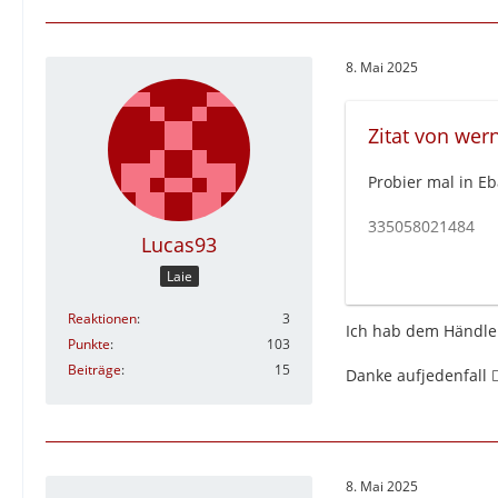
8. Mai 2025
Zitat von wer
Probier mal in E
335058021484
Lucas93
335058085336
Laie
Verkäufer: antri
Reaktionen
3
Ich hab dem Händler
Punkte
103
Aber ohne Gewähr
Beiträge
15
Danke aufjedenfall 👍
gruss
werner
8. Mai 2025