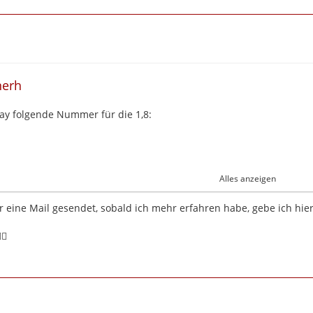
nerh
bay folgende Nummer für die 1,8:
Alles anzeigen
ebswelle-drynda
 eine Mail gesendet, sobald ich mehr erfahren habe, gebe ich hi
, bitte selbst nochmal abklären.
🏻