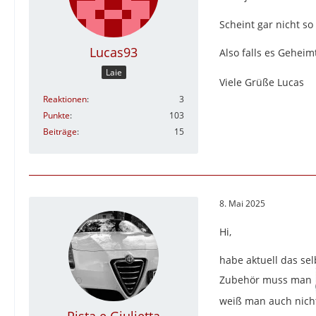
Scheint gar nicht so
Lucas93
Also falls es Geheim
Laie
Viele Grüße Lucas
Reaktionen
3
Punkte
103
Beiträge
15
8. Mai 2025
Hi,
habe aktuell das se
Zubehör muss man
weiß man auch nicht
Pista e Giulietta