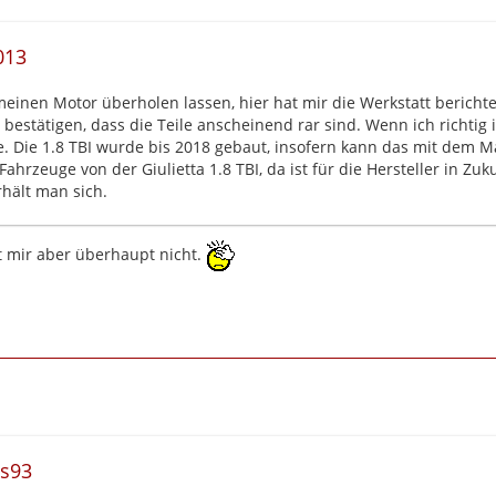
013
meinen Motor überholen lassen, hier hat mir die Werkstatt berichtet,
 bestätigen, dass die Teile anscheinend rar sind. Wenn ich richtig in
hre. Die 1.8 TBI wurde bis 2018 gebaut, insofern kann das mit de
Fahrzeuge von der Giulietta 1.8 TBI, da ist für die Hersteller in Z
hält man sich.
llt mir aber überhaupt nicht.
as93