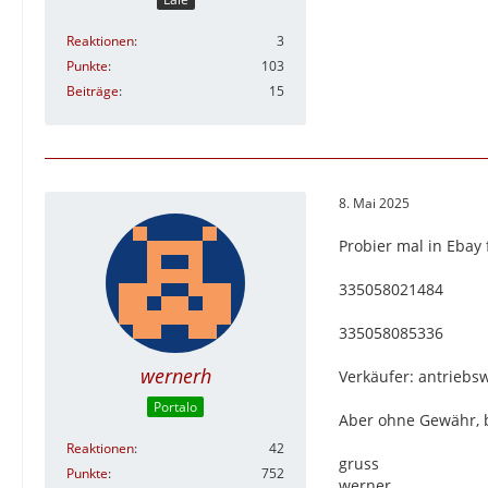
Reaktionen
3
Punkte
103
Beiträge
15
8. Mai 2025
Probier mal in Ebay
335058021484
335058085336
wernerh
Verkäufer: antriebs
Portalo
Aber ohne Gewähr, b
Reaktionen
42
gruss
Punkte
752
werner