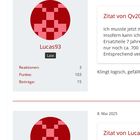
Zitat von Qv2
Ich musste jetzt 
Insofern kann ich
Ersatzteile 7 Ja
Lucas93
nur noch ca. 700 
Entsprechend ver
Laie
Reaktionen
3
Klingt logisch, gefä
Punkte
103
Beiträge
15
8. Mai 2025
Zitat von Luc