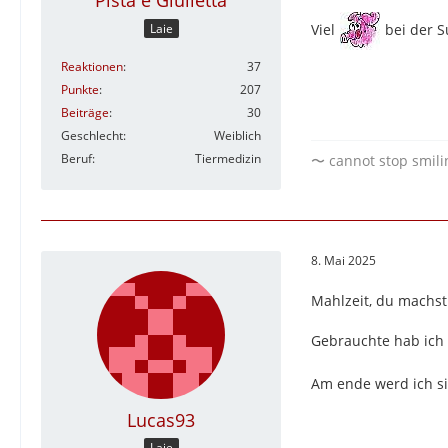
Laie
Viel
bei der S
Reaktionen
37
Punkte
207
Beiträge
30
Geschlecht
Weiblich
Beruf
Tiermedizin
〜 cannot stop smilin
8. Mai 2025
Mahlzeit, du machst 
Gebrauchte hab ich
Am ende werd ich s
Lucas93
Laie