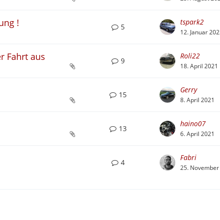
ung !
tspark2
5
12. Januar 20
r Fahrt aus
Roli22
9
18. April 2021
Gerry
15
8. April 2021
haino07
13
6. April 2021
Fabri
4
25. November