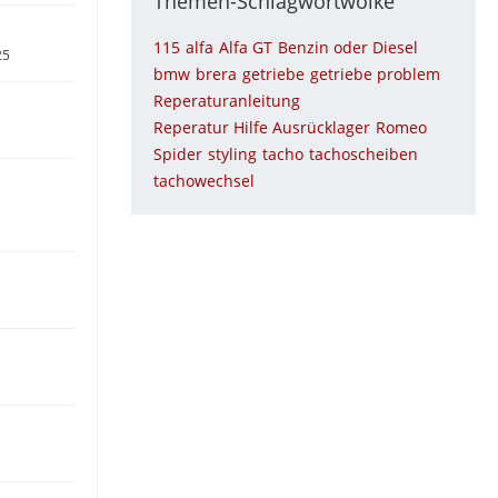
Themen-Schlagwortwolke
115
alfa
Alfa GT
Benzin oder Diesel
25
bmw
brera
getriebe
getriebe problem
Reperaturanleitung
Reperatur Hilfe Ausrücklager
Romeo
Spider
styling
tacho
tachoscheiben
tachowechsel