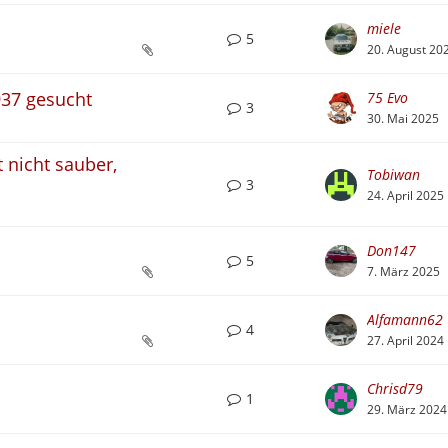
miele
5
20. August 20
937 gesucht
75 Evo
3
30. Mai 2025
 nicht sauber,
Tobiwan
3
24. April 2025
Don147
5
7. März 2025
Alfamann62
4
27. April 2024
Chrisd79
1
29. März 2024