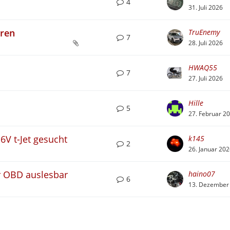
4
31. Juli 2026
eren
TruEnemy
7
28. Juli 2026
HWAQ55
7
27. Juli 2026
Hille
5
27. Februar 2
6V t-Jet gesucht
k145
2
26. Januar 20
er OBD auslesbar
haino07
6
13. Dezember