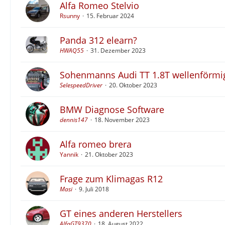
Alfa Romeo Stelvio
Rsunny
15. Februar 2024
Panda 312 elearn?
HWAQ55
31. Dezember 2023
Sohenmanns Audi TT 1.8T wellenförmi
SelespeedDriver
20. Oktober 2023
BMW Diagnose Software
dennis147
18. November 2023
Alfa romeo brera
Yannik
21. Oktober 2023
Frage zum Klimagas R12
Masi
9. Juli 2018
GT eines anderen Herstellers
AlfaGT9370
18. August 2022