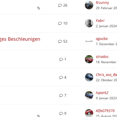
Rsunny
26
29. Februar 2
Fabri
10
2. Januar 2024
ges Beschleunigen
agucba
52
7. Dezember 
strados-
1
18. November
Chris_aus_B
4
22. Oktober 2
tspark2
7
9. Januar 2023
AlfaGT9370
9
25. August 20