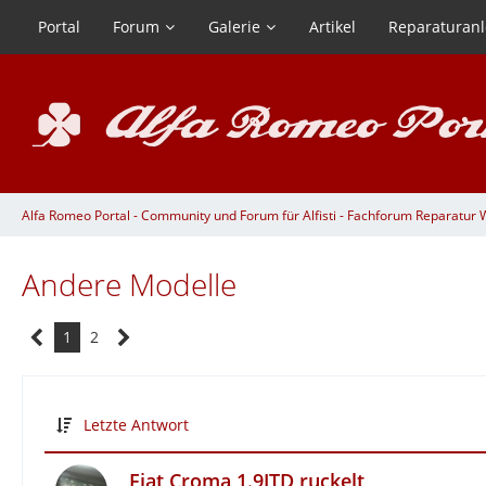
Portal
Forum
Galerie
Artikel
Reparaturanl
Alfa Romeo Portal - Community und Forum für Alfisti - Fachforum Reparatur We
Andere Modelle
1
2
Letzte Antwort
Fiat Croma 1.9JTD ruckelt